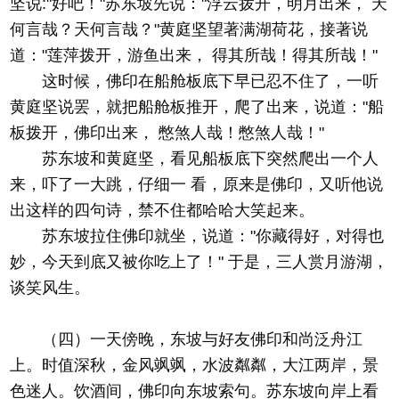
坚说:"好吧！"苏东坡先说："浮云拨开，明月出来， 天
何言哉？天何言哉？"黄庭坚望著满湖荷花，接著说
道："莲萍拨开，游鱼出来， 得其所哉！得其所哉！"
这时候，佛印在船舱板底下早已忍不住了，一听
黄庭坚说罢，就把船舱板推开，爬了出来，说道："船
板拨开，佛印出来， 憋煞人哉！憋煞人哉！"
苏东坡和黄庭坚，看见船板底下突然爬出一个人
来，吓了一大跳，仔细一 看，原来是佛印，又听他说
出这样的四句诗，禁不住都哈哈大笑起来。
苏东坡拉住佛印就坐，说道："你藏得好，对得也
妙，今天到底又被你吃上了！" 于是，三人赏月游湖，
谈笑风生。
（四）一天傍晚，东坡与好友佛印和尚泛舟江
上。时值深秋，金风飒飒，水波粼粼，大江两岸，景
色迷人。饮酒间，佛印向东坡索句。苏东坡向岸上看