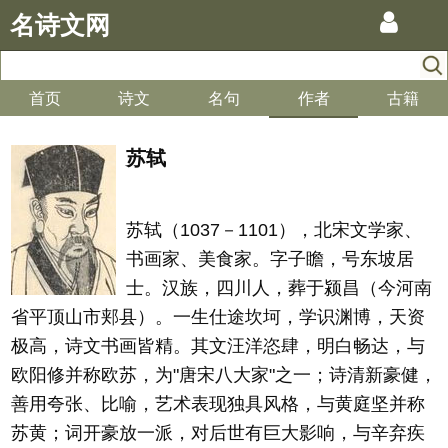
名诗文网
首页
诗文
名句
作者
古籍
苏轼
苏轼（1037－1101），北宋文学家、
书画家、美食家。字子瞻，号东坡居
士。汉族，四川人，葬于颍昌（今河南
省平顶山市郏县）。一生仕途坎坷，学识渊博，天资
极高，诗文书画皆精。其文汪洋恣肆，明白畅达，与
欧阳修并称欧苏，为"唐宋八大家"之一；诗清新豪健，
善用夸张、比喻，艺术表现独具风格，与黄庭坚并称
苏黄；词开豪放一派，对后世有巨大影响，与辛弃疾