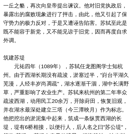
一丘之貉，再次向皇帝提出谏议。他对旧党执政后，
暴露出的腐败现象进行了抨击，由此，他又引起了保
守势力的极力反对，于是又遭诬告陷害。苏轼至此是
既不能容于新党，又不能见谅于旧党，因而再度自求
外调。
筑建苏堤
元祐四年（1089年），苏轼任龙图阁学士知杭
州。由于西湖长期没有疏浚，淤塞过半，"崶台平湖久
芜漫，人经丰岁尚凋疏"，湖水逐渐干涸，湖中长满野
草，严重影响了农业生产。苏轼来杭州的第二年率众
疏浚西湖，动用民工20余万，开除葑田，恢复旧观，
并在湖水最深处建立三塔（今三潭映月）作为标志。
他把挖出的淤泥集中起来，筑成一条纵贯西湖的长
堤，堤有6桥相接，以便行人，后人名之曰"苏公堤"，