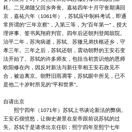
耗。二兄弟随父回乡奔丧。嘉祐四年十月守丧期满回
京，嘉祐六年（1061年），苏轼应中制科考试，即通
常所谓的"三年京察"，入第三等，为"百年第一"，授大
理评事、签书凤翔府判官。四年后还朝判登闻鼓院。
治平二年，苏洵病逝，苏轼、苏辙兄弟扶柩还乡，守
孝三年。三年之后，苏轼还朝，震动朝野的王安石变
法开始了。苏轼的许多师友，包括当初赏识他的恩师
欧阳修在内，因反对新法与新任宰相王安石政见不
合，被迫离京。朝野旧雨凋零，苏轼眼中所见，已不
是他二十岁时所见的"平和世界"。
自请出京
熙宁四年（1071年）苏轼上书谈论新法的弊病。
王安石很愤怒，让御史谢景在皇帝跟前说苏轼的过
失。苏轼于是请求出京任职：熙宁四年至熙宁七年