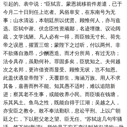
引起的。表中说："臣轼言。蒙恩就移前件差遣，已于
今月二十日到任上讫者。风俗阜安，在东南号为无
事；山水清远，本朝廷所以优贤。顾惟何人，亦与兹
选。臣轼中谢。伏念臣性资顽鄙，名迹堙微。议论阔
疏，文学浅陋。凡人必有一得，而臣独无寸长。荷先
帝之误恩，擢置三馆；蒙陛下之过听，付以两州。非
不欲痛自激昂，少酬恩造。而才分所局，有过无功；
法令具存，虽勤何补。罪固多矣，臣犹知之。夫何越
次之名邦，更许借资而显受。顾惟无状，岂不知恩。
此盖伏遇皇帝陛下，天覆群生，海涵万族。用人不求
其备，嘉善而矜不能。知其愚不适时，难以追陪新
进；察其老不生事，或能收养小民。而臣顷在钱塘，
乐其风土。鱼鸟之性，既能自得于江湖；吴越之人，
亦安臣之教令。敢不奉法勤职，息讼平刑。上以广朝
廷之仁，下以慰父老之望。臣无任。"苏轼这几句牢骚