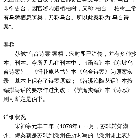
即御史台，因官署内遍植柏树，又称"柏台"。柏树上常
有乌鸦栖息筑巢，乃称乌台。所以此案称为"乌台诗
案"。
案档
苏轼"乌台诗案"案档，宋时即已流传，并有多种抄
本、刊本。今所见几种刊本中，《函海》本《东坡乌
台诗案》、《忏花庵丛书》本《乌台诗案》为原案实
录，基本上保存了诗案原貌；《苕溪渔隐丛话》本按
编撰诗话的要求作过删改；《学海类编》本《诗谳》
则可断定是伪书。
详细状况
宋神宗元丰二年（1079年）三月，苏轼转知湖
州。诗案就是苏轼到湖州任所时写的《湖州谢上表》