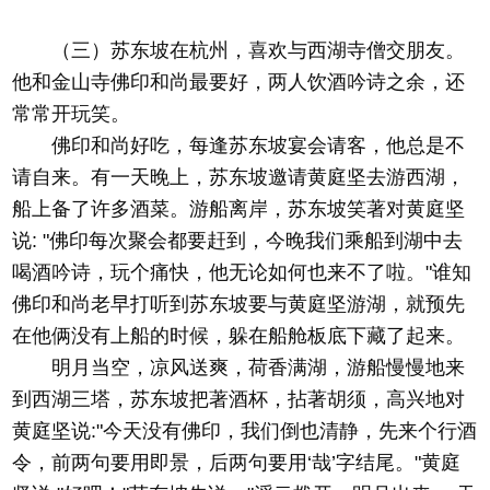
（三）苏东坡在杭州，喜欢与西湖寺僧交朋友。
他和金山寺佛印和尚最要好，两人饮酒吟诗之余，还
常常开玩笑。
佛印和尚好吃，每逢苏东坡宴会请客，他总是不
请自来。有一天晚上，苏东坡邀请黄庭坚去游西湖，
船上备了许多酒菜。游船离岸，苏东坡笑著对黄庭坚
说: "佛印每次聚会都要赶到，今晚我们乘船到湖中去
喝酒吟诗，玩个痛快，他无论如何也来不了啦。"谁知
佛印和尚老早打听到苏东坡要与黄庭坚游湖，就预先
在他俩没有上船的时候，躲在船舱板底下藏了起来。
明月当空，凉风送爽，荷香满湖，游船慢慢地来
到西湖三塔，苏东坡把著酒杯，拈著胡须，高兴地对
黄庭坚说:"今天没有佛印，我们倒也清静，先来个行酒
令，前两句要用即景，后两句要用‘哉’字结尾。"黄庭