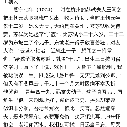
王朝云
熙宁七年（1074），时在杭州的苏轼夫人王闰之
把王朝云从歌舞班中买出，收为侍女，当时王朝云年
仅十二岁。她长大后，大约是在黄州，被苏轼收为侍
妾。苏轼为她起字"子霞"，比苏轼小二十六岁。二十二
岁为东坡生了个儿子。东坡老来得子欣喜若狂，对友
人说："云蓝小袖者，近辄生一子，想闻之一拊掌
也。"给孩子取名苏遁，乳名"干儿"，出生三日按习俗
洗浴时，写下了《洗儿戏作》："人皆养子望聪明，我
被聪明误一生。惟愿孩儿愚且鲁，无灾无难到公卿。"
但天有不测风云，干儿十一个月大时因病不幸夭折。
他哭道："吾年四十九，羁旅失幼子。幼子真吾儿，眉
角生已似。未期观所好，蹁跹逐书史。摇头却梨栗，
似识非分耻。吾老常鲜欢，赖此一笑喜。忽然遭夺
去，恶业我累尔。衣薪那免俗，变灭须臾耳。归来怀
抱空，老泪如泻水。我泪犹可拭，日远当日忘。母哭