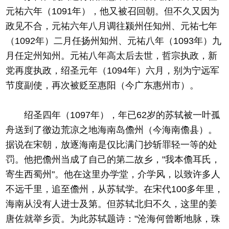
元祐六年（1091年），他又被召回朝。但不久又因为
政见不合，元祐六年八月调往颍州任知州、元祐七年
（1092年）二月任扬州知州、元祐八年（1093年）九
月任定州知州。元祐八年高太后去世，哲宗执政，新
党再度执政，绍圣元年（1094年）六月，别为宁远军
节度副使，再次被贬至惠阳（今广东惠州市）。
绍圣四年（1097年），年已62岁的苏轼被一叶孤
舟送到了徼边荒凉之地海南岛儋州（今海南儋县）。
据说在宋朝，放逐海南是仅比满门抄斩罪轻一等的处
罚。他把儋州当成了自己的第二故乡，"我本儋耳氏，
寄生西蜀州"。他在这里办学堂，介学风，以致许多人
不远千里，追至儋州，从苏轼学。在宋代100多年里，
海南从没有人进士及第。但苏轼北归不久，这里的姜
唐佐就举乡贡。为此苏轼题诗："沧海何曾断地脉，珠