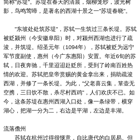
简称"苏堤"。苏堤在春天的清晨，烟柳笼纱，波光树
影，鸟鸣莺啼，是著名的西湖十景之一"苏堤春晓"。
"东坡处处筑苏堤"，苏轼一生筑过三条长堤。苏轼
被贬颍州（今安徽阜阳）时，对颍州西湖也进行了疏
浚，并筑堤。绍圣元年（1094年），苏轼被贬为远宁
军节度副使，惠州（今广东惠阳）安置。年近6旬的苏
轼，日夜奔驰，千里迢迢赴贬所，受到了岭南百姓热
情的欢迎。苏轼把皇帝赏赐的黄金拿出来，捐助疏浚
西湖，并修了一条长堤。为此，"父老喜云集，箪壶无
空携，三日饮不散，杀尽村西鸡"，人们欢庆不已。如
今，这条苏堤在惠州西湖入口处，像一条绿带，横穿
湖心，把湖一分为二，右边是平湖，左边是丰湖。
流落儋州
苏轼在杭州过得很惬意，自比唐代的白居易。但