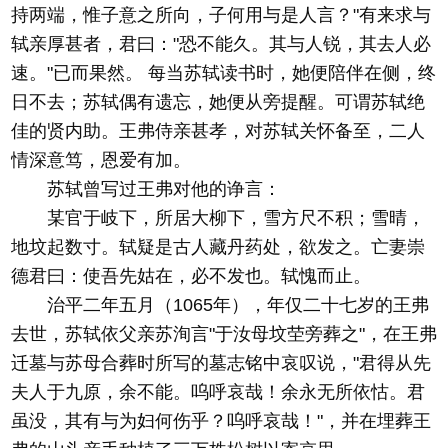
持两端，惟子意之所向，子何用与是人言？"有来求与
轼亲厚甚者，君曰："恐不能久。其与人锐，其去人必
速。"已而果然。 每当苏轼读书时，她便陪伴在侧，终
日不去；苏轼偶有遗忘，她便从旁提醒。可谓苏轼绝
佳的贤内助。王弗侍亲甚孝，对苏轼关怀备至，二人
情深意笃，恩爱有加。
苏轼曾写过王弗对他的诤言：
某官于岐下，所居大柳下，雪方尺不积；雪晴，
地坟起数寸。轼疑是古人藏丹药处，欲发之。亡妻崇
德君曰：使吾先姑在，必不发也。轼愧而止。
治平二年五月（1065年），年仅二十七岁的王弗
去世，苏轼依父亲苏洵言"于汝母坟茔旁葬之"，在王弗
迁墓与苏母合葬时所写的墓志铭中哀叹说，"君得从先
夫人于九原，余不能。呜呼哀哉！余永无所依怙。君
虽没，其有与为妇何伤乎？呜呼哀哉！"，并在埋葬王