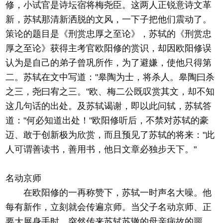
修，小试官是诗坛宿将梅尧臣。这两人正锐意诗文革
新，苏轼那清新洒脱的文风，一下子把他们震动了。
策论的题目是《刑赏忠厚之至论》，苏轼的《刑赏忠
厚之至论》获得主考官欧阳修的赏识，却因欧阳修误
认为是自己的弟子曾巩所作，为了避嫌，使他只得第
二。苏轼在文中写道："皋陶为士，将杀人。皋陶曰杀
之三，尧曰宥之三。"欧、梅二公既叹赏其文，却不知
这几句话的出处。及苏轼谒谢，即以此问轼，苏轼答
道："何必知道出处！"欧阳修听后，不禁对苏轼的豪
迈、敢于创新极为欣赏，而且预见了苏轼的将来："此
人可谓善读书，善用书，他日文章必独步天下。"
名动京师
在欧阳修的一再称赞下，苏轼一时声名大噪。他
每有新作，立刻就会传遍京师。当父子名动京师、正
要大展身手时，突然传来苏轼苏辙的母亲病故的噩