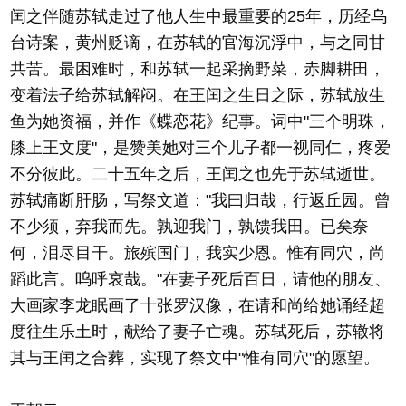
闰之伴随苏轼走过了他人生中最重要的25年，历经乌
台诗案，黄州贬谪，在苏轼的官海沉浮中，与之同甘
共苦。最困难时，和苏轼一起采摘野菜，赤脚耕田，
变着法子给苏轼解闷。在王闰之生日之际，苏轼放生
鱼为她资福，并作《蝶恋花》纪事。词中"三个明珠，
膝上王文度"，是赞美她对三个儿子都一视同仁，疼爱
不分彼此。二十五年之后，王闰之也先于苏轼逝世。
苏轼痛断肝肠，写祭文道："我曰归哉，行返丘园。曾
不少须，弃我而先。孰迎我门，孰馈我田。已矣奈
何，泪尽目干。旅殡国门，我实少恩。惟有同穴，尚
蹈此言。呜呼哀哉。"在妻子死后百日，请他的朋友、
大画家李龙眠画了十张罗汉像，在请和尚给她诵经超
度往生乐土时，献给了妻子亡魂。苏轼死后，苏辙将
其与王闰之合葬，实现了祭文中"惟有同穴"的愿望。