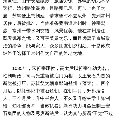
州就任。由于长途跋涉，旅途劳顿，苏轼的幼儿不幸
夭折。汝州路途遥远，且路费已尽，再加上丧子之
痛，苏轼便上书朝廷，请求暂时不去汝州，先到常州
居住，后被批准。当他准备要南返常州时，神宗驾
崩。常州一带水网交错，风景优美。他在常州居住，
既无饥寒之忧，又可享美景之乐，而且远离了京城政
治的纷争，能与家人、众多朋友朝夕相处。于是苏东
坡终于选择了常州作为自己的终老之地。
1085年，宋哲宗即位，高太后以哲宗年幼为名，
临朝听政，司马光重新被启用为相，以王安石为首的
新党被打压。苏轼复为朝奉郎知登州（蓬莱）。四个
月后，以礼部郎中被召还朝。在朝半月，升起居舍
人，三个月后，升中书舍人，不久又升翰林学士知制
诰，知礼部贡举。当苏轼看到新兴势力拼命压制王安
石集团的人物及尽废新法后，认为其与所谓"王党"不过