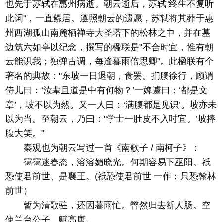
也先于苏轼在惠州病逝。朝云逝后，苏轼"终生不复听
此词"，一直鳏居。遵照朝云的遗愿，苏轼将其葬于惠
州西湖孤山南麓栖禅寺大圣塔下的松林之中，并在墓
边筑六如亭以纪念，撰写的楹联是"不合时宜，惟有朝
云能识我；独弹古调，每逢暮雨倍思卿"。此楹联有个
著名的典故："东坡一日退朝，食罢。扪腹徐行，顾谓
侍儿曰：‘汝辈且道是中有何物？’一婢遽曰：‘都是文
章’，坡不以为然。又一人曰：‘满腹都是见识’。坡亦未
以为当。至朝云，乃曰："学士一肚皮不入时宜。’坡捧
腹大笑。"
秦观也为朝云写过一首《南歌子 / 南柯子》：
霭霭迷春态，溶溶媚晓光。何期容易下巫阳。祇
恐使君前世、是襄王。(祇恐使君前世 一作：只恐翰林
前世）
暂为清歌驻，还因暮雨忙。瞥然归去断人肠。空
使兰台公子、赋高唐。