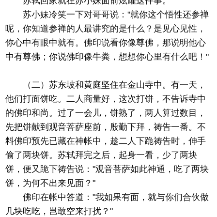
苏轼回家就在苏小妹面前炫耀这件事。
苏小妹冷笑一下对哥哥说："就你这个悟性还参禅
呢，你知道参禅的人最讲究的是什么？是见心见性，
你心中有眼中就有。佛印说看你像尊佛，那说明他心
中有尊佛；你说佛印像牛粪，想想你心里有什么吧！"
（二）苏东坡和黄庭坚住在金山寺中。有一天，
他们打面饼吃。二人商量好，这次打饼，不告诉寺中
的佛印和尚。过了一会儿，饼熟了，两人算过数目，
先把饼献到观音菩萨座前，殷勤下拜，祷告一番。不
料佛印预先已藏在神帐中，趁二人下跪祷告时，伸手
偷了两块饼。苏轼拜完之后，起身一看，少了两块
饼，便又跪下祷告说："观音菩萨如此神通，吃了两块
饼，为何不出来见面？"
佛印在帐中答道："我如果有面，就与你们合伙做
几块吃吃，岂敢空来打扰？"