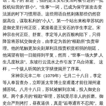
话，笔下的"新进"，指的是王安石变法时被引进的一批
投机钻营的"群小"。"生事"一词，已成为保守派攻击变
法派的时下习惯用语。这些用语自然刺痛那些仍然窃
据高位，谋取私利的"小人"。第一个站出来检举苏轼的
是御史里行何正臣，紧接着是王安石的学生李定。宋
神宗在何正臣、舒亶、李定等人的百般构陷下，只得
降旨将苏轼交御史台，由李定为首的"根勘所"负责审
理。他的笔触更加尖刻犀利且指责积贫积弱的朝廷，
他渴望有朝一日能得到平复，然而，"世事一场大梦.人
生几度秋凉"。东坡行云流水之作引发了乌台诗案。 这
样，一个骇人听闻的文字狱便揭开了序幕。
宋神宗元丰二年（1079年）七月二十八日，李定
等人奉旨查办，立即派太常博士皇甫遵才前往湖州逮
捕苏轼。八月十八日，苏轼被解到京城，投入御史台
狱。两个多月的"根勘"审理，苏轼受尽非人的折磨。御
史台严刑拷打，昼夜逼供，真是"诟辱通宵不忍闻"。最