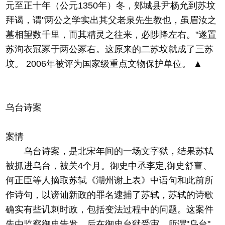
元至正十年（公元1350年）冬，郏城县尹杨允到苏坟
拜谒，谓"两公之学实出其父老泉先生教也，虽眉汝之
墓相望数千里，而其精灵之往来，必陟降左右。"遂置
苏洵衣冠冢于两公冢右。这原来的二苏坟就成了三苏
坟。 2006年被评为国家级重点文物保护单位。 ▲
乌台诗案
案情
乌台诗案，是北宋年间的一场文字狱，结果苏轼
被抓进乌台，被关4个月。御史中丞李定,御史舒亶、
何正臣等人摘取苏轼《湖州谢上表》中语句和此前所
作诗句，以谤讪新政的罪名逮捕了苏轼，苏轼的诗歌
确实有些讥刺时政，包括变法过程中的问题。这案件
先由监察御史告发，后在御史台狱受审。所谓"乌台"，