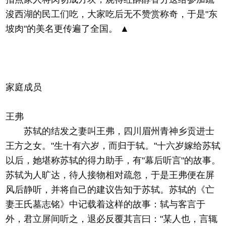
浚西湖的民工们吃，大家吃后无不赞赏称奇，于是"东
坡肉"的美名更传遍了全国。 ▲
家庭成员
王弗
苏轼的结发之妻叫王弗，四川眉州青神乡贡进士
王方之女。"生十有六岁，而归于轼。"十六岁嫁给苏轼
以后，她堪称苏轼的得力助手，有"幕后听言"的故事。
苏轼为人旷达，待人接物相对疏忽，于是王弗便在屏
风后静听，并将自己的建议告知于苏轼。苏轼的《亡
妻王氏墓志铭》中记载着这样的故事：轼与客言于
外，君立屏间听之，退必反覆其言曰："某人也，言辄