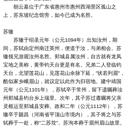
朝云墓位于广东省惠州市惠州西湖景区孤山之
上，苏东坡纪念馆旁，如今已成为名胜。
苏辙
苏辙于绍圣元年（公元1094年）出知汝州，期
间，苏轼由定州南迁英州，便道于汝，与弟相会。苏
辙领兄游观汝州名胜。郏城县属汝州，自古就有龙凤
宝地之美称，黄帝钧天台更是有名。兄弟二人登临钧
天台，北望莲花山，见莲花山余脉下延，"状若列眉"，
酷似家乡峨眉山，就议定以此作为归宿地。建中靖国
元年（公元1101年），苏轼卒于常州，留下遗嘱葬汝
州郏城县钧台乡上瑞里。次年，其子苏过遵嘱将父亲
灵柩运至郏城县安葬。政和二年（公元1112年），苏
辙卒于颍昌（河南省平顶山市境内），其子将之与苏
轼葬于一处，称"二苏坟"。苏洵本葬于眉州眉山故里。