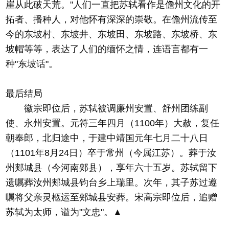
崖从此破天荒。"人们一直把苏轼看作是儋州文化的开
拓者、播种人，对他怀有深深的崇敬。在儋州流传至
今的东坡村、东坡井、东坡田、东坡路、东坡桥、东
坡帽等等，表达了人们的缅怀之情，连语言都有一
种"东坡话"。
最后结局
徽宗即位后，苏轼被调廉州安置、舒州团练副
使、永州安置。元符三年四月（1100年）大赦，复任
朝奉郎，北归途中，于建中靖国元年七月二十八日
（1101年8月24日）卒于常州（今属江苏）。葬于汝
州郏城县（今河南郏县），享年六十五岁。苏轼留下
遗嘱葬汝州郏城县钧台乡上瑞里。次年，其子苏过遵
嘱将父亲灵柩运至郏城县安葬。宋高宗即位后，追赠
苏轼为太师，谥为"文忠"。▲