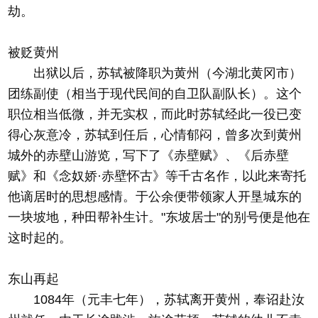
劫。
被贬黄州
出狱以后，苏轼被降职为黄州（今湖北黄冈市）
团练副使（相当于现代民间的自卫队副队长）。这个
职位相当低微，并无实权，而此时苏轼经此一役已变
得心灰意冷，苏轼到任后，心情郁闷，曾多次到黄州
城外的赤壁山游览，写下了《赤壁赋》、《后赤壁
赋》和《念奴娇·赤壁怀古》等千古名作，以此来寄托
他谪居时的思想感情。于公余便带领家人开垦城东的
一块坡地，种田帮补生计。"东坡居士"的别号便是他在
这时起的。
东山再起
1084年（元丰七年），苏轼离开黄州，奉诏赴汝