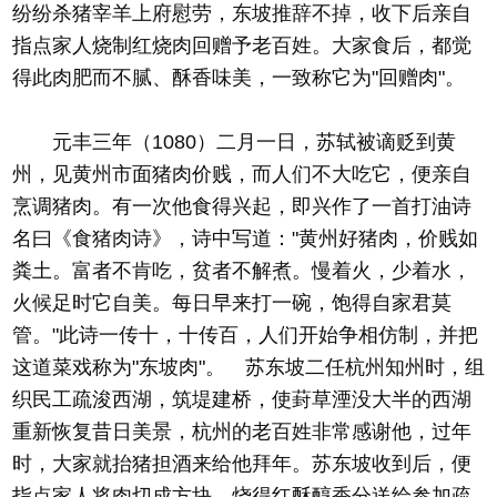
纷纷杀猪宰羊上府慰劳，东坡推辞不掉，收下后亲自
指点家人烧制红烧肉回赠予老百姓。大家食后，都觉
得此肉肥而不腻、酥香味美，一致称它为"回赠肉"。
元丰三年（1080）二月一日，苏轼被谪贬到黄
州，见黄州市面猪肉价贱，而人们不大吃它，便亲自
烹调猪肉。有一次他食得兴起，即兴作了一首打油诗
名曰《食猪肉诗》，诗中写道："黄州好猪肉，价贱如
粪土。富者不肯吃，贫者不解煮。慢着火，少着水，
火候足时它自美。每日早来打一碗，饱得自家君莫
管。"此诗一传十，十传百，人们开始争相仿制，并把
这道菜戏称为"东坡肉"。 苏东坡二任杭州知州时，组
织民工疏浚西湖，筑堤建桥，使葑草湮没大半的西湖
重新恢复昔日美景，杭州的老百姓非常感谢他，过年
时，大家就抬猪担酒来给他拜年。苏东坡收到后，便
指点家人将肉切成方块，烧得红酥醇香分送给参加疏