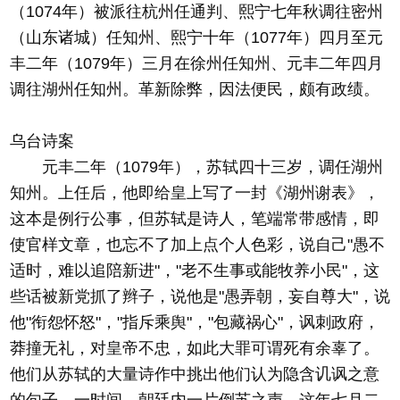
（1074年）被派往杭州任通判、熙宁七年秋调往密州
（山东诸城）任知州、熙宁十年（1077年）四月至元
丰二年（1079年）三月在徐州任知州、元丰二年四月
调往湖州任知州。革新除弊，因法便民，颇有政绩。
乌台诗案
元丰二年（1079年），苏轼四十三岁，调任湖州
知州。上任后，他即给皇上写了一封《湖州谢表》，
这本是例行公事，但苏轼是诗人，笔端常带感情，即
使官样文章，也忘不了加上点个人色彩，说自己"愚不
适时，难以追陪新进"，"老不生事或能牧养小民"，这
些话被新党抓了辫子，说他是"愚弄朝，妄自尊大"，说
他"衔怨怀怒"，"指斥乘舆"，"包藏祸心"，讽刺政府，
莽撞无礼，对皇帝不忠，如此大罪可谓死有余辜了。
他们从苏轼的大量诗作中挑出他们认为隐含讥讽之意