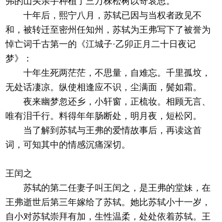
弗的山头亲手种植了三万株松树以寄哀思。
十年后，熙宁八月，苏轼已因与当权者政见不
和，被转迁至密州任知州，苏轼为王弗写下了被誉为
悼亡词千古第一的《江城子·乙卯正月二十日夜记
梦》：
十年生死两茫茫，不思量，自难忘。千里孤坟，
无处话凄凉。纵使相逢应不识，尘满面，鬓如霜。
夜来幽梦忽还乡，小轩窗，正梳妆。相顾无言、
唯有泪千行。料得年年肠断处，明月夜，短松冈。
当了解到苏轼与王弗的爱情故事后，再读这首
词，可知其中的情感沉痛深切。
王闰之
苏轼的第二任妻子叫王闰之，是王弗的堂妹，在
王弗逝世后第三年嫁给了苏轼。她比苏轼小十一岁，
自小对苏轼崇拜有加，生性温柔，处处依着苏轼。王