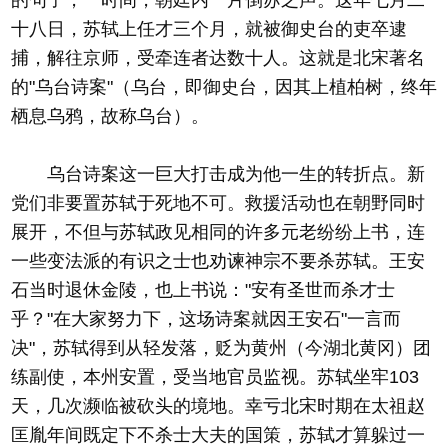
的句子，一时间，朝廷内一片倒苏之声。这年七月二
十八日，苏轼上任才三个月，就被御史台的吏卒逮
捕，解往京师，受牵连者达数十人。这就是北宋著名
的"乌台诗案"（乌台，即御史台，因其上植柏树，终年
栖息乌鸦，故称乌台）。
乌台诗案这一巨大打击成为他一生的转折点。新
党们非要置苏轼于死地不可。救援活动也在朝野同时
展开，不但与苏轼政见相同的许多元老纷纷上书，连
一些变法派的有识之士也劝谏神宗不要杀苏轼。王安
石当时退休金陵，也上书说："安有圣世而杀才士
乎？"在大家努力下，这场诗案就因王安石"一言而
决"，苏轼得到从轻发落，贬为黄州（今湖北黄冈）团
练副使，本州安置，受当地官员监视。苏轼坐牢103
天，几次濒临被砍头的境地。幸亏北宋时期在太祖赵
匡胤年间既定下不杀士大夫的国策，苏轼才算躲过一