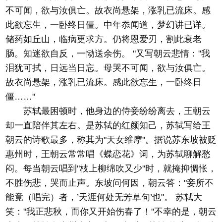
不可闻，欲与汝俱亡。故衣尚悬架，涨乳已流床。感
此欲忘生，一卧终日僵。中年忝闻道，梦幻讲已详。
储药如丘山，临病更求方。仍将恩爱刃，割此衰老
肠。知迷欲自反，一恸送余伤。 "又写朝云悲情："我
泪犹可拭，日远当日忘。母哭不可闻，欲与汝俱亡。
故衣尚悬架，涨乳已流床。感此欲忘生，一卧终日
僵……"
苏轼最困顿时，他身边的侍妾纷纷离去，王朝云
却一直陪伴其左右。是苏轼的红颜知己，苏轼写给王
朝云的诗歌最多，称其为"天女维摩"。据说苏东坡被贬
惠州时，王朝云常常唱《蝶恋花》词，为苏轼聊解愁
闷。每当朝云唱到"枝上柳绵吹又少"时，就掩抑惆怅，
不胜伤悲，哭而止声。东坡问何因，朝云答："妾所不
能竟（唱完）者，’天涯何处无芳草句’也"。 苏轼大
笑："我正悲秋，而你又开始伤春了！"不幸的是，朝云