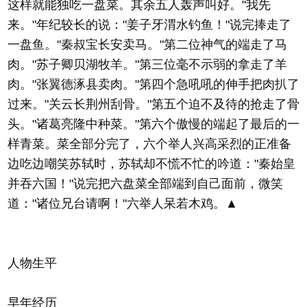
这样就能独吃一盘菜。其余五人轰声叫好。"我先
来。"年纪较长的说："姜子牙渭水钓鱼！"说完捧走了
一盘鱼。"秦叔宝长安卖马。"第二位神气的端走了马
肉。"苏子卿贝湖牧羊。"第三位毫不示弱的拿走了羊
肉。"张翼德涿县卖肉。"第四个急吼吼的伸手把肉扒了
过来。"关云长荆州刮骨。"第五个迫不及待的抢走了骨
头。"诸葛亮隆中种菜。"第六个傲慢的端起了最后的一
样青菜。菜全部分完了，六个举人兴高采烈的正准备
边吃边嘲笑苏轼时，苏轼却不慌不忙的吟道："秦始皇
并吞六国！"说完把六盘菜全部端到自己面前，微笑
道："诸位兄台请啊！"六举人呆若木鸡。▲
人物生平
早年经历