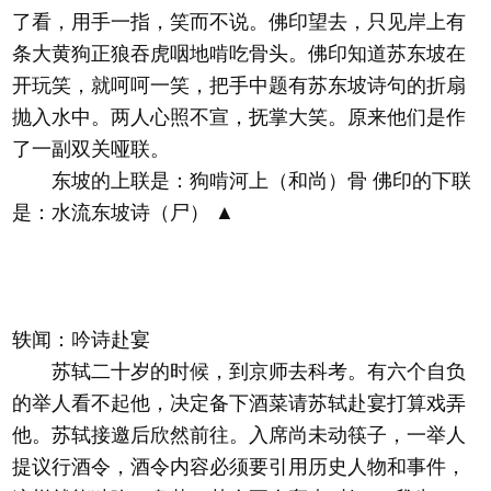
了看，用手一指，笑而不说。佛印望去，只见岸上有
条大黄狗正狼吞虎咽地啃吃骨头。佛印知道苏东坡在
开玩笑，就呵呵一笑，把手中题有苏东坡诗句的折扇
抛入水中。两人心照不宣，抚掌大笑。原来他们是作
了一副双关哑联。
东坡的上联是：狗啃河上（和尚）骨 佛印的下联
是：水流东坡诗（尸） ▲
轶闻：吟诗赴宴
苏轼二十岁的时候，到京师去科考。有六个自负
的举人看不起他，决定备下酒菜请苏轼赴宴打算戏弄
他。苏轼接邀后欣然前往。入席尚未动筷子，一举人
提议行酒令，酒令内容必须要引用历史人物和事件，