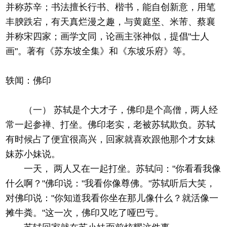
并称苏辛；书法擅长行书、楷书，能自创新意，用笔
丰腴跌宕，有天真烂漫之趣，与黄庭坚、米芾、蔡襄
并称宋四家；画学文同，论画主张神似，提倡"士人
画"。著有《苏东坡全集》和《东坡乐府》等。
轶闻：佛印
（一） 苏轼是个大才子，佛印是个高僧，两人经
常一起参禅、打坐。佛印老实，老被苏轼欺负。苏轼
有时候占了便宜很高兴，回家就喜欢跟他那个才女妹
妹苏小妹说。
一天， 两人又在一起打坐。苏轼问："你看看我像
什么啊？"佛印说："我看你像尊佛。"苏轼听后大笑，
对佛印说："你知道我看你坐在那儿像什么？就活像一
摊牛粪。"这一次，佛印又吃了哑巴亏。