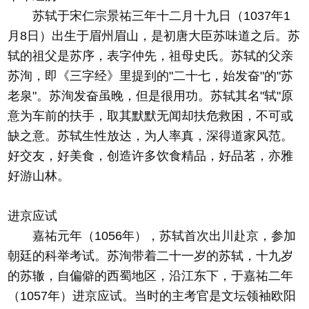
苏轼于宋仁宗景祐三年十二月十九日（1037年1
月8日）出生于眉州眉山，是初唐大臣苏味道之后。苏
轼的祖父是苏序，表字仲先，祖母史氏。苏轼的父亲
苏洵，即《三字经》里提到的"二十七，始发奋"的"苏
老泉"。苏洵发奋虽晚，但是很用功。苏轼其名"轼"原
意为车前的扶手，取其默默无闻却扶危救困，不可或
缺之意。苏轼生性放达，为人率真，深得道家风范。
好交友，好美食，创造许多饮食精品，好品茗，亦雅
好游山林。
进京应试
嘉祐元年（1056年），苏轼首次出川赴京，参加
朝廷的科举考试。苏洵带着二十一岁的苏轼，十九岁
的苏辙，自偏僻的西蜀地区，沿江东下，于嘉祐二年
（1057年）进京应试。当时的主考官是文坛领袖欧阳