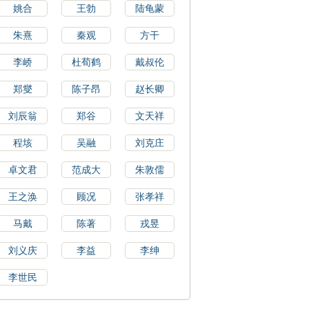
姚合
王勃
陆龟蒙
朱熹
秦观
方干
李峤
杜荀鹤
戴叔伦
郑燮
陈子昂
赵长卿
刘辰翁
郑谷
文天祥
程垓
吴融
刘克庄
卓文君
范成大
朱敦儒
王之涣
顾况
张孝祥
马戴
陈著
戎昱
刘义庆
李益
李绅
李世民