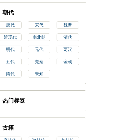
朝代
唐代
宋代
魏晋
近现代
南北朝
清代
明代
元代
两汉
五代
先秦
金朝
隋代
未知
热门标签
古籍