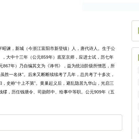
作者
古籍
），字昭谏，新城（今浙江富阳市新登镇）人，唐代诗人。生于公
年），大中十三年（公元859年）底至京师，应进士试，历七年
元867年）乃自编其文为《谗书》，益为统治阶级所憎恶，所
书虽胜一名休”。后来又断断续续考了几年，总共考了十多次，
归，史称“十上不第”。黄巢起义后，避乱隐居九华山，光启三
王钱镠，历任钱塘令、司勋郎中、给事中等职。公元909年（五