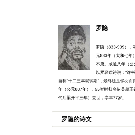
名诗文网
首页
诗文
名句
罗隐
罗隐（833-909
元833年（太和七
不第。咸通八年（公
以罗衮赠诗说：“谗
自称“十二三年就试期”，最终还是铩羽而
年（公元887年），55岁时归乡依吴越
代后梁开平三年）去世，享年77岁。
罗隐的诗文