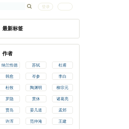
登录
注册
最新标签
作者
纳兰性德
苏轼
杜甫
韩愈
岑参
李白
杜牧
陶渊明
柳宗元
罗隐
贯休
诸葛亮
贾岛
晏几道
孟郊
许浑
范仲淹
王建