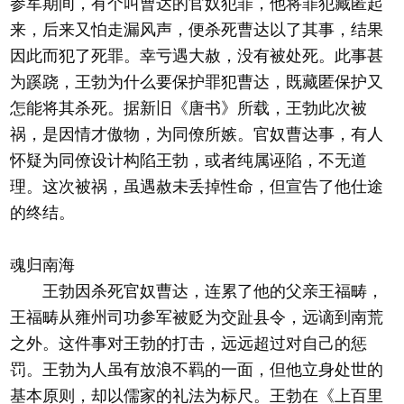
参军期间，有个叫曹达的官奴犯罪，他将罪犯藏匿起
来，后来又怕走漏风声，便杀死曹达以了其事，结果
因此而犯了死罪。幸亏遇大赦，没有被处死。此事甚
为蹊跷，王勃为什么要保护罪犯曹达，既藏匿保护又
怎能将其杀死。据新旧《唐书》所载，王勃此次被
祸，是因情才傲物，为同僚所嫉。官奴曹达事，有人
怀疑为同僚设计构陷王勃，或者纯属诬陷，不无道
理。这次被祸，虽遇赦未丢掉性命，但宣告了他仕途
的终结。
魂归南海
王勃因杀死官奴曹达，连累了他的父亲王福畴，
王福畴从雍州司功参军被贬为交趾县令，远谪到南荒
之外。这件事对王勃的打击，远远超过对自己的惩
罚。王勃为人虽有放浪不羁的一面，但他立身处世的
基本原则，却以儒家的礼法为标尺。王勃在《上百里