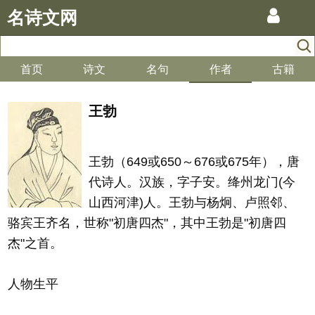
名诗文网
首页
诗文
名句
作者
古籍
王勃
王勃（649或650～676或675年），唐
代诗人。汉族，字子安。绛州龙门(今
山西河津)人。王勃与杨炯、卢照邻、
骆宾王齐名，世称"初唐四杰"，其中王勃是"初唐四
杰"之首。
人物生平