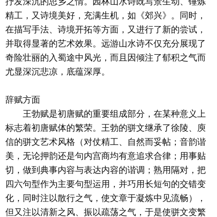
抒发深沉的思乡之情。园林山水诗既写景生动、锤炼
精工，又诗境美好，充满生机，如《郊兴》。同时，
在描写手法、诗境开拓等方面，又进行了新的尝试，
并取得显著的艺术效果。远游山水诗不仅充分展现了
奇险壮丽的入蜀途中风光，而且因倾注了郁积之气而
尤显深沉悲凉，底蕴深厚。
辞赋方面
王勃赋是初唐赋的重要组成部分，在某种意义上
标志着初唐赋体的繁荣。王勃的骈文继承了徐陵、庾
信的骈文艺术风格（对仗精工、自然而妥帖；音韵谐
美，无论押韵还是句内宫商均有意追求合律；用事贴
切，做到典事内容与表达内容的谐调；熟用隔对，把
四六句型作为主要句型运用，并巧用长短句的交错变
化，同时注以散行之气，使文章于凝炼中见流畅），
但又注以清新之风、振以疏荡之气，于是使骈文变繁