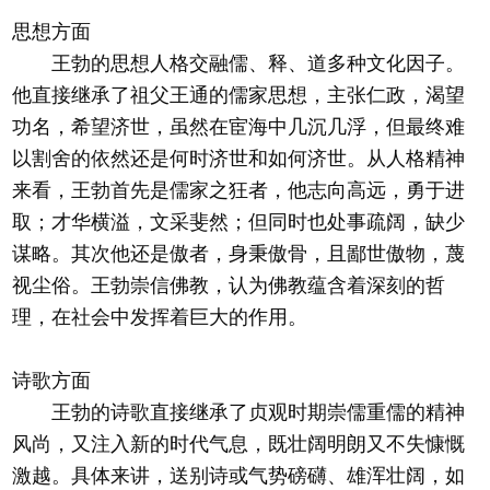
思想方面
王勃的思想人格交融儒、释、道多种文化因子。
他直接继承了祖父王通的儒家思想，主张仁政，渴望
功名，希望济世，虽然在宦海中几沉几浮，但最终难
以割舍的依然还是何时济世和如何济世。从人格精神
来看，王勃首先是儒家之狂者，他志向高远，勇于进
取；才华横溢，文采斐然；但同时也处事疏阔，缺少
谋略。其次他还是傲者，身秉傲骨，且鄙世傲物，蔑
视尘俗。王勃崇信佛教，认为佛教蕴含着深刻的哲
理，在社会中发挥着巨大的作用。
诗歌方面
王勃的诗歌直接继承了贞观时期崇儒重儒的精神
风尚，又注入新的时代气息，既壮阔明朗又不失慷慨
激越。具体来讲，送别诗或气势磅礴、雄浑壮阔，如