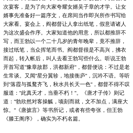
次宴客，是为了向大家夸耀女婿吴子章的才学。让女
婿事先准备好一篇序文，在席间当作即兴所作书写给
大家看。宴会上，阎都督让人拿出纸笔，假意请诸人
为这次盛会作序。大家知道他的用意，所以都推辞不
写，而王勃以一个二十几岁的青年晚辈，竟不推辞，
接过纸笔，当众挥笔而书。阎都督很是不高兴，拂衣
而起，转入帐后，叫人去看王勃写些什么。听说王勃
开首写道"豫章故郡，洪都新府"，都督便说：不过是老
生常谈。又闻"星分翼轸，地接衡庐"，沉吟不语。等听
到"落霞与孤鹜齐飞，秋水共长天一色"，都督不得不叹
服道："此真天才，当垂不朽！"。《唐才子传》则记
道："勃欣然对客操觚，顷刻而就，文不加点，满座大
惊。"《唐摭言》等书所记，或者有些夸张，但王勃
《滕王阁序》，确实为不朽名篇。