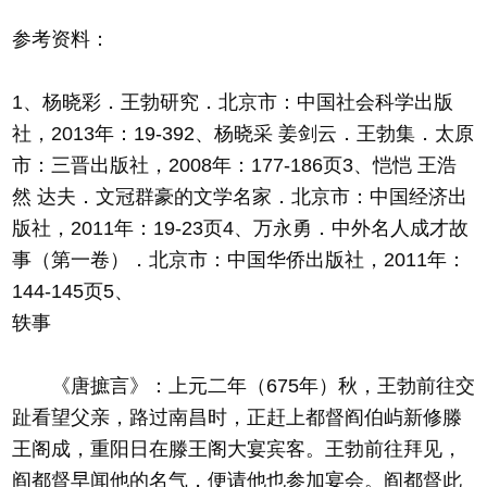
参考资料：
1、杨晓彩．王勃研究．北京市：中国社会科学出版
社，2013年：19-392、杨晓采 姜剑云．王勃集．太原
市：三晋出版社，2008年：177-186页3、恺恺 王浩
然 达夫．文冠群豪的文学名家．北京市：中国经济出
版社，2011年：19-23页4、万永勇．中外名人成才故
事（第一卷）．北京市：中国华侨出版社，2011年：
144-145页5、
轶事
《唐摭言》：上元二年（675年）秋，王勃前往交
趾看望父亲，路过南昌时，正赶上都督阎伯屿新修滕
王阁成，重阳日在滕王阁大宴宾客。王勃前往拜见，
阎都督早闻他的名气，便请他也参加宴会。阎都督此