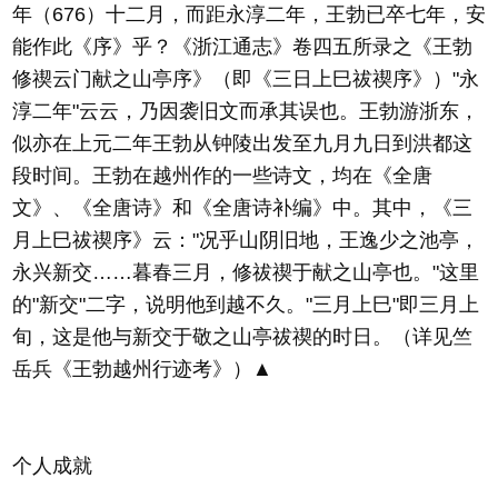
年（676）十二月，而距永淳二年，王勃已卒七年，安
能作此《序》乎？《浙江通志》卷四五所录之《王勃
修禊云门献之山亭序》（即《三日上巳祓禊序》）"永
淳二年"云云，乃因袭旧文而承其误也。王勃游浙东，
似亦在上元二年王勃从钟陵出发至九月九日到洪都这
段时间。王勃在越州作的一些诗文，均在《全唐
文》、《全唐诗》和《全唐诗补编》中。其中，《三
月上巳祓禊序》云："况乎山阴旧地，王逸少之池亭，
永兴新交……暮春三月，修祓禊于献之山亭也。"这里
的"新交"二字，说明他到越不久。"三月上巳"即三月上
旬，这是他与新交于敬之山亭祓禊的时日。（详见竺
岳兵《王勃越州行迹考》）▲
个人成就