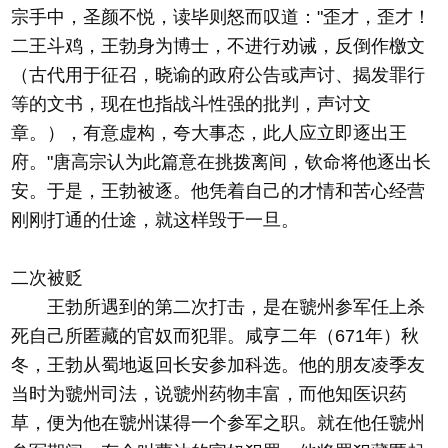
宗手中，圣颜不悦，读毕则怒而叹道："歪才，歪才！
二王斗鸡，王勃身为博士，不进行劝诫，反倒作檄文
（古代用于征召，晓谕的政府公告或声讨、揭发罪行
等的文书，现在也指战斗性强的批判，声讨文
章。），有意虚构，夸大事态，此人应立即逐出王
府。"唐高宗认为此篇意在挑拨离间，钦命将他逐出长
安。于是，王勃被逐。他凭着自己的才情和苦心经营
刚刚打通的仕途，就这样毁于一旦。
二次被贬
王勃所遇到的第二次打击，是在虢州参军任上杀
死自己所匿藏的官奴而犯罪。咸亨二年（671年）秋
冬，王勃从蜀地返回长安参加科选。他的朋友凌季友
当时为虢州司法，说虢州药物丰富，而他知医识药
草，便为他在虢州谋得一个参军之职。就在他任虢州