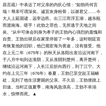
昌言疏》中表达了对父亲的内疚心情："如勃尚何言
哉！辱亲可谓深矣。诚宜灰身粉骨，以谢君父……今
大人上延国谴，远宰边邑。出三江而浮五湖，越东瓯
而渡南海。嗟乎！此勃之罪也，无所逃于天地之间
矣。"从中可体会到身为孝子的王勃内心强烈的羞愧和
自责。王勃出狱后在家里停留了一年多，这时朝廷宣
布恢复他的旧职，他已视宦海为畏途，没有接受。他
在上元二年（675年）的秋天从洛阳出发沿运河南下，
于八月中旬到达淮阴，又从淮阴到楚州，离开楚州，
继续沿运河南下，入长江后折向西行，到了江宁。大
约在上元三年（676年）春夏，王勃已至交趾王福畴
处，见到了他生活窘困的父亲。不久后，王勃便踏上
归途。当时正值夏季，南海风急浪高，王勃不幸溺
水，惊悸而死。▲