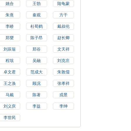
姚合
王勃
陆龟蒙
朱熹
秦观
方干
李峤
杜荀鹤
戴叔伦
郑燮
陈子昂
赵长卿
刘辰翁
郑谷
文天祥
程垓
吴融
刘克庄
卓文君
范成大
朱敦儒
王之涣
顾况
张孝祥
马戴
陈著
戎昱
刘义庆
李益
李绅
李世民