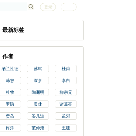
登录
注册
最新标签
作者
纳兰性德
苏轼
杜甫
韩愈
岑参
李白
杜牧
陶渊明
柳宗元
罗隐
贯休
诸葛亮
贾岛
晏几道
孟郊
许浑
范仲淹
王建