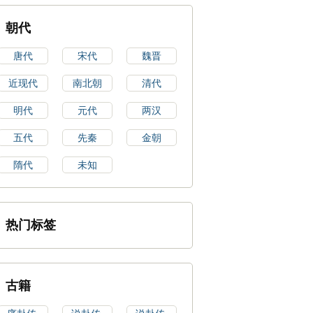
朝代
唐代
宋代
魏晋
近现代
南北朝
清代
明代
元代
两汉
五代
先秦
金朝
隋代
未知
热门标签
古籍