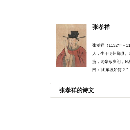
名诗文网
首页
诗文
名句
张孝祥
张孝祥（1132年－
人，生于明州鄞县。
捷，词豪放爽朗，风
曰：‘比东坡如何？’”
张孝祥的诗文