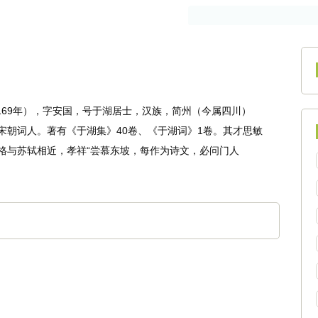
作者
古籍
1169年），字安国，号于湖居士，汉族，简州（今属四川）
宋朝词人。著有《于湖集》40卷、《于湖词》1卷。其才思敏
格与苏轼相近，孝祥“尝慕东坡，每作为诗文，必问门人