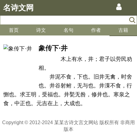
名诗文网
首页
诗文
名句
作者
古籍
象传下·井
木上有水，井；君子以劳民劝
相。
井泥不食，下也。旧井无禽，时舍
也。井谷射鲋，无与也。井渫不食，行
恻也。求王明，受福也。井甃无咎，修井也。寒泉之
食，中正也。元吉在上，大成也。
Copyright © 2012-2024 某某古诗文言文网站 版权所有 非商用
版本