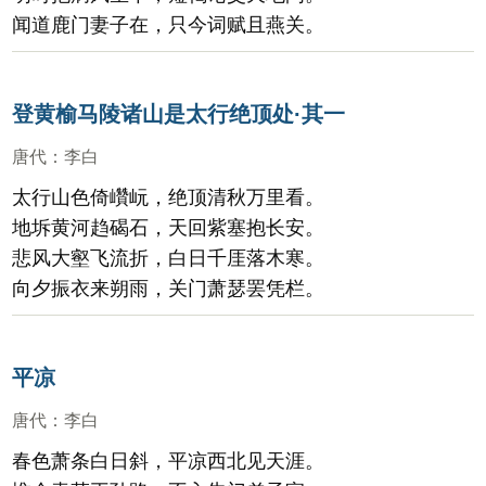
闻道鹿门妻子在，只今词赋且燕关。
登黄榆马陵诸山是太行绝顶处·其一
唐代
：
李白
太行山色倚巑岏，绝顶清秋万里看。
地坼黄河趋碣石，天回紫塞抱长安。
悲风大壑飞流折，白日千厓落木寒。
向夕振衣来朔雨，关门萧瑟罢凭栏。
平凉
唐代
：
李白
春色萧条白日斜，平凉西北见天涯。