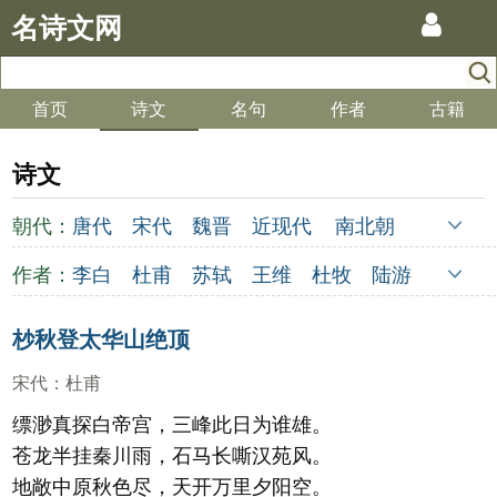
名诗文网
首页
诗文
名句
作者
古籍
诗文
朝代：
唐代
宋代
魏晋
近现代
南北朝
清代
明代
元代
两汉
五代
先秦
作者：
李白
杜甫
苏轼
王维
杜牧
陆游
金朝
隋代
未知
李煜
元稹
韩愈
岑参
齐己
杪秋登太华山绝顶
宋代
：
杜甫
缥渺真探白帝宫，三峰此日为谁雄。
苍龙半挂秦川雨，石马长嘶汉苑风。
地敞中原秋色尽，天开万里夕阳空。