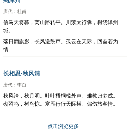
到泽州
唐代
：
杜甫
信马天将暮，离山路转平。川萦太行驿，树绕泽州
城。
落日翻旗影，长风送鼓声。孤云在天际，回首若为
情。
长相思·秋风清
唐代
：
李白
秋风清，秋月明。叶叶梧桐槛外声。难教归梦成。
砌蛩鸣，树鸟惊。塞雁行行天际横。偏伤旅客情。
点击浏览更多