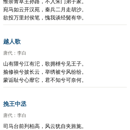
惟余青草王孙路，不入朱门弟子家。
宛马如云开汉苑，秦兵二月走胡沙。
欲投万里封侯笔，愧我谈经鬓有华。
越人歌
唐代
：
李白
山有隈兮江有汜，歌拥枻兮见王子。
揄修袂兮披长云，举绣被兮风纷纷。
蒙诟耻兮心靡它，君不知兮可奈何。
挽王中丞
唐代
：
李白
司马台前列柏高，风云犹自夹旌旄。