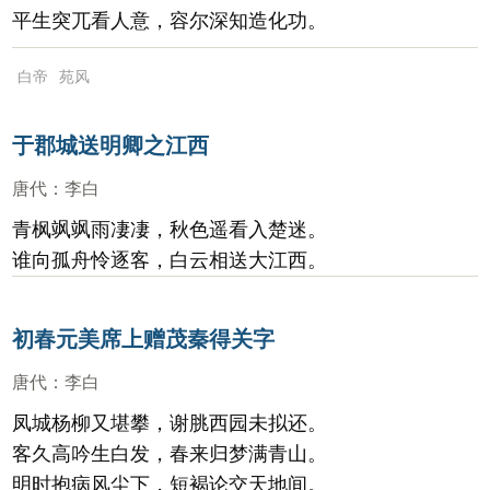
平生突兀看人意，容尔深知造化功。
白帝
苑风
于郡城送明卿之江西
唐代
：
李白
青枫飒飒雨凄凄，秋色遥看入楚迷。
谁向孤舟怜逐客，白云相送大江西。
初春元美席上赠茂秦得关字
唐代
：
李白
凤城杨柳又堪攀，谢脁西园未拟还。
客久高吟生白发，春来归梦满青山。
明时抱病风尘下，短褐论交天地间。