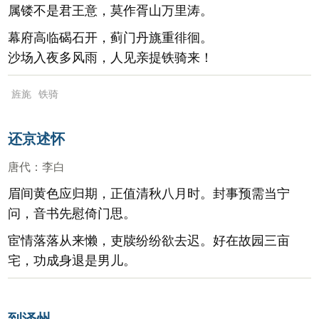
属镂不是君王意，莫作胥山万里涛。
幕府高临碣石开，蓟门丹旐重徘徊。
沙场入夜多风雨，人见亲提铁骑来！
旌旄
铁骑
还京述怀
唐代
：
李白
眉间黄色应归期，正值清秋八月时。封事预需当宁
问，音书先慰倚门思。
宦情落落从来懒，吏牍纷纷欲去迟。好在故园三亩
宅，功成身退是男儿。